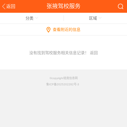
张掖驾校服务
返回
分类
区域
查看附近的信息
没有找到驾校服务相关信息记录！
返回
©copyright铭竟信息网
鲁ICP备2025202282号-3