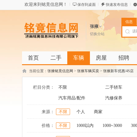
欢迎来到铭竟信息网！
保存到桌面
快速发布信息
信息
张掖
切换分站
首页
二手
车辆
房屋
招聘
当前位置：
张掖铭竟信息网
>
张掖车辆买卖
>
张掖新车优惠/4S店
栏目分类：
不限
二手轿车
汽车用品/配件
汽修保养
来源：
不限
个人
商家
价格：
不限
1000以内
1000~3000
30