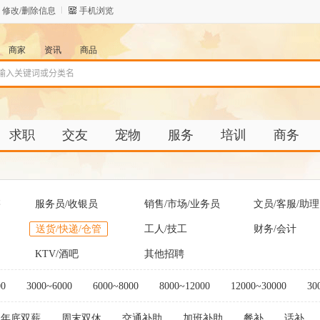
修改/删除信息
手机浏览
商家
资讯
商品
求职
交友
宠物
服务
培训
商务
售
服务员/收银员
销售/市场/业务员
文员/客服/助理
送货/快递/仓管
工人/技工
财务/会计
KTV/酒吧
其他招聘
00
3000~6000
6000~8000
8000~12000
12000~30000
30
年底双薪
周末双休
交通补助
加班补助
餐补
话补