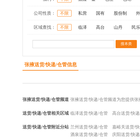
公司性质：
不限
私营
国有
股份制
区域查找：
不限
临泽
高台
山丹
民
张掖送货/快递/仓管信息
张掖送货/快递/仓管频道
张掖送货/快递/仓管频道为您提供张
送货/快递/仓管相关区域
临泽送货/快递/仓管
高台送货/快递
送货/快递/仓管附近分站
兰州送货/快递/仓管
嘉峪关送货/快
酒泉送货/快递/仓管
庆阳送货/快递