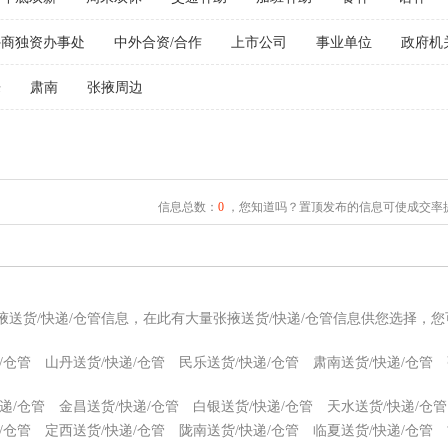
外商独资办事处
中外合资/合作
上市公司
事业单位
政府机
乐
肃南
张掖周边
信息总数：
0
，您知道吗？置顶发布的信息可使成交率提
掖送货/快递/仓管信息，在此有大量张掖送货/快递/仓管信息供您选择，
/仓管
山丹送货/快递/仓管
民乐送货/快递/仓管
肃南送货/快递/仓管
递/仓管
金昌送货/快递/仓管
白银送货/快递/仓管
天水送货/快递/仓管
/仓管
定西送货/快递/仓管
陇南送货/快递/仓管
临夏送货/快递/仓管